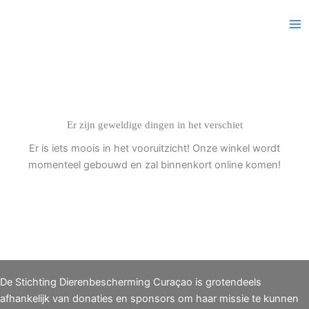
Ga
Beschikbare dieren
naar
de
inhoud
Er zijn geweldige dingen in het verschiet
Er is iets moois in het vooruitzicht! Onze winkel wordt
momenteel gebouwd en zal binnenkort online komen!
De Stichting Dierenbescherming Curaçao is grotendeels
afhankelijk van donaties en sponsors om haar missie te kunnen