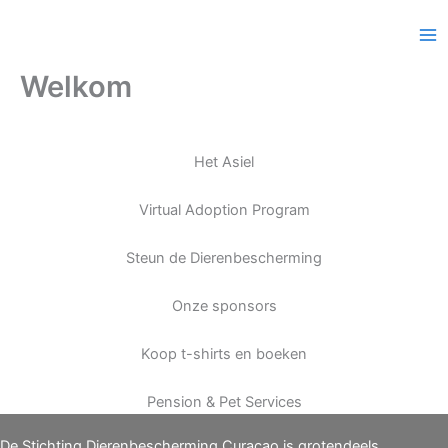
Ga
Beschikbare dieren
naar
de
Welkom
inhoud
Het Asiel
Virtual Adoption Program
Steun de Dierenbescherming
Onze sponsors
Koop t-shirts en boeken
Pension & Pet Services
De Stichting Dierenbescherming Curaçao is grotendeels